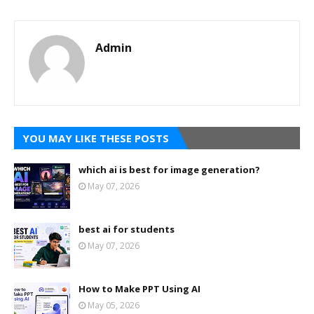
Admin
YOU MAY LIKE THESE POSTS
which ai is best for image generation?
May 07, 2026
best ai for students
May 07, 2026
How to Make PPT Using AI
May 05, 2026