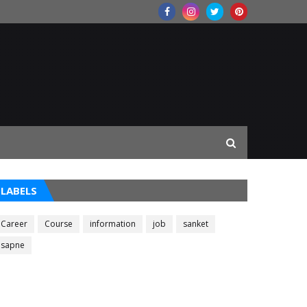
LABELS
Career
Course
information
job
sanket
sapne