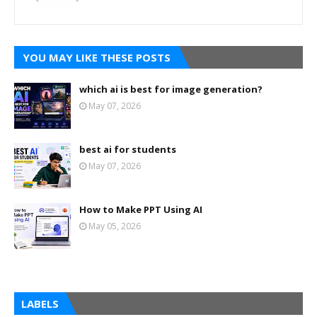
YOU MAY LIKE THESE POSTS
which ai is best for image generation?
May 07, 2026
best ai for students
May 07, 2026
How to Make PPT Using AI
May 05, 2026
LABELS