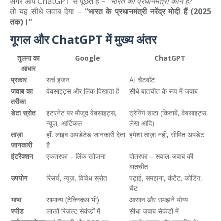
अगर आप ChatGPT से पूछते हैं –
“भारत का प्रधानमंत्री कौन है?”
तो यह सीधे जवाब देगा –
“भारत के प्रधानमंत्री नरेंद्र मोदी हैं (2025
तक)।”
गूगल और ChatGPT में मुख्य अंतर
तुलना का
Google
ChatGPT
आधार
प्रकार
सर्च इंजन
AI चैटबॉट
जवाब का
वेबसाइट्स और लिंक दिखाता है
सीधे बातचीत के रूप में जवाब
तरीका
डेटा स्रोत
इंटरनेट पर मौजूद वेबसाइट्स,
ट्रेनिंग डाटा (किताबें, वेबसाइट्स,
न्यूज़, आर्टिकल
लेख आदि)
ताज़ा
हाँ, लाइव अपडेटेड जानकारी देता
हमेशा ताज़ा नहीं, सीमित अपडेट
जानकारी
है
इंटरैक्शन
एकतरफा – लिंक खोजना
दोतरफा – सवाल-जवाब की
बातचीत
उपयोग
रिसर्च, न्यूज़, विविध स्रोत
पढ़ाई, समझना, कंटेंट, कोडिंग,
चैट
भाषा
सामान्य (टेक्निकल भी)
आसान और समझने योग्य
स्पीड
लाखों रिज़ल्ट सेकंडों में
सीधा जवाब सेकंडों में