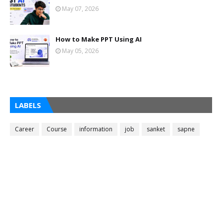
May 07, 2026
How to Make PPT Using AI
May 05, 2026
LABELS
Career
Course
information
job
sanket
sapne