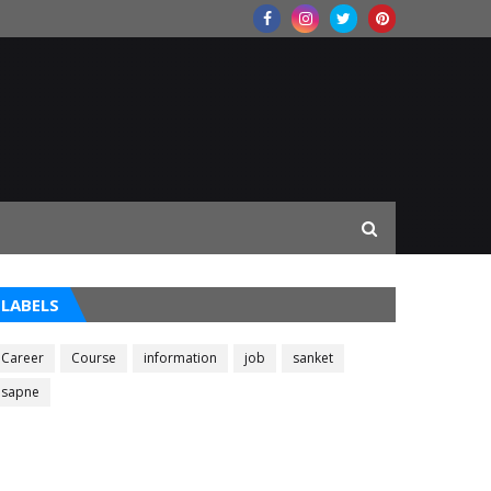
LABELS
Career
Course
information
job
sanket
sapne